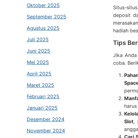
Oktober 2025
Situs-sit
deposit d
September 2025
merasakan
Agustus 2025
hadiah bes
Juli 2025
Tips Be
Juni 2025
Jika Anda
Mei 2025
coba. Ber
April 2025
Paha
Spac
Maret 2025
perma
Februari 2025
Manfa
harus
Januari 2025
Kelol
Desember 2024
Slot
,
angga
November 2024
Cari 