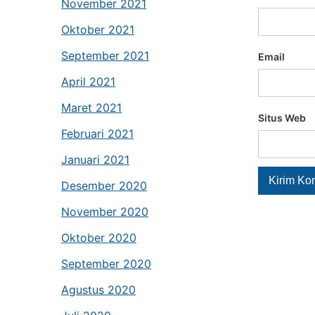
November 2021
Oktober 2021
September 2021
Email
April 2021
Maret 2021
Situs Web
Februari 2021
Januari 2021
Desember 2020
November 2020
Oktober 2020
September 2020
Agustus 2020