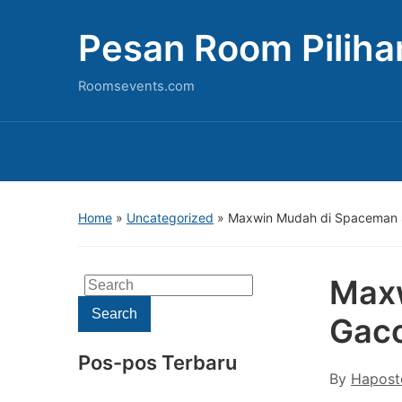
Pesan Room Piliha
Roomsevents.com
Home
»
Uncategorized
»
Maxwin Mudah di Spaceman Sl
Maxw
Search
for:
Search
Gaco
Pos-pos Terbaru
By
Hapost