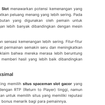
 Slot
menawarkan potensi kemenangan yang
kan peluang menang yang lebih sering. Pada
utan yang digunakan oleh pemain untuk
n lebih banyak dibandingkan dengan mesin
sensasi kemenangan lebih sering. Fitur-fitur
 permainan semakin seru dan meningkatkan
klaim bahwa mereka merasa lebih beruntung
 memberi hasil yang lebih baik dibandingkan
ksimal
ting memilih
situs spaceman slot gacor
yang
engan RTP (Return to Player) tinggi, namun
kan untuk memilih situs yang memiliki reputasi
bonus menarik bagi para pemainnya.