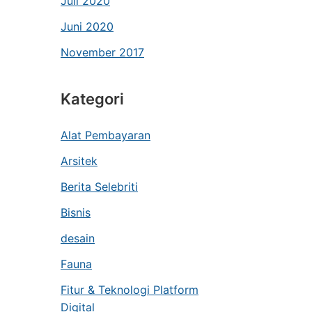
Juli 2020
Juni 2020
November 2017
Kategori
Alat Pembayaran
Arsitek
Berita Selebriti
Bisnis
desain
Fauna
Fitur & Teknologi Platform
Digital