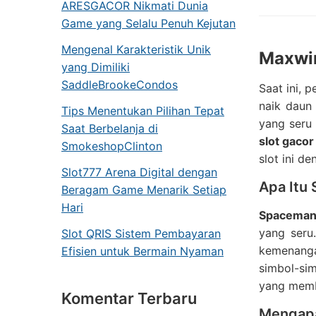
ARESGACOR Nikmati Dunia
Game yang Selalu Penuh Kejutan
Mengenal Karakteristik Unik
Maxwin
yang Dimiliki
SaddleBrookeCondos
Saat ini, 
naik daun
Tips Menentukan Pilihan Tepat
yang seru
Saat Berbelanja di
slot gacor
SmokeshopClinton
slot ini 
Slot777 Arena Digital dengan
Apa Itu
Beragam Game Menarik Setiap
Hari
Spaceman
yang seru
Slot QRIS Sistem Pembayaran
kemenang
Efisien untuk Bermain Nyaman
simbol-sim
yang memb
Komentar Terbaru
Mengapa