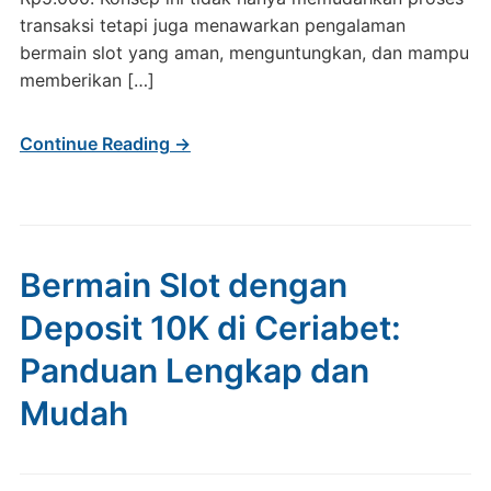
transaksi tetapi juga menawarkan pengalaman
bermain slot yang aman, menguntungkan, dan mampu
memberikan […]
Continue Reading →
Bermain Slot dengan
Deposit 10K di Ceriabet:
Panduan Lengkap dan
Mudah