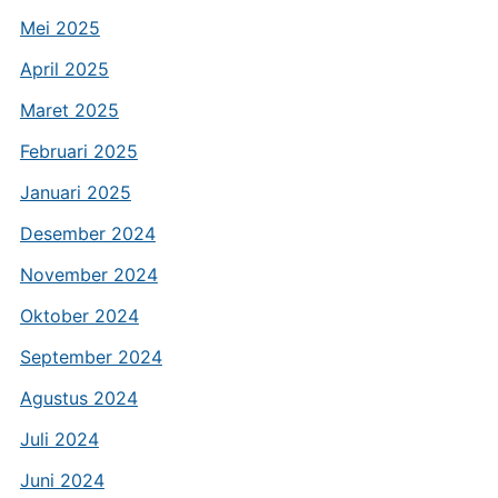
Mei 2025
April 2025
Maret 2025
Februari 2025
Januari 2025
Desember 2024
November 2024
Oktober 2024
September 2024
Agustus 2024
Juli 2024
Juni 2024