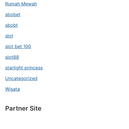
Rumah Mewah
sbobet
sbobt
slot
slot bet 100
slot88
starlight princess
Uncategorized
Wisata
Partner Site