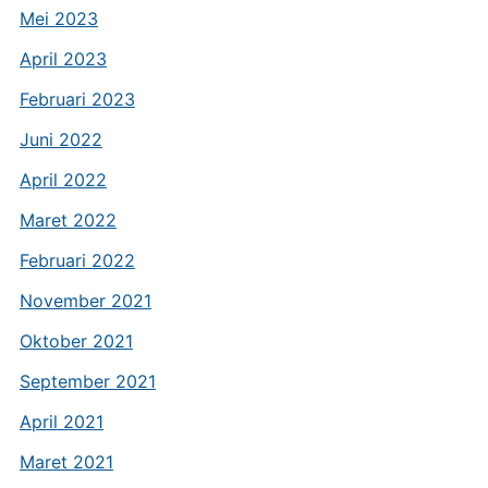
Mei 2023
April 2023
Februari 2023
Juni 2022
April 2022
Maret 2022
Februari 2022
November 2021
Oktober 2021
September 2021
April 2021
Maret 2021