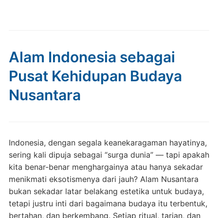
Alam Indonesia sebagai
Pusat Kehidupan Budaya
Nusantara
Indonesia, dengan segala keanekaragaman hayatinya,
sering kali dipuja sebagai “surga dunia” — tapi apakah
kita benar-benar menghargainya atau hanya sekadar
menikmati eksotismenya dari jauh? Alam Nusantara
bukan sekadar latar belakang estetika untuk budaya,
tetapi justru inti dari bagaimana budaya itu terbentuk,
bertahan, dan berkembang. Setiap ritual, tarian, dan