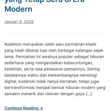
Modern
Januari 6, 2026
Kudahoki merupakan salah satu permainan klasik
yang telah dikenal luas oleh berbagai kalangan sejak
lama. Permainan ini awalnya populer sebagai hiburan
sederhana yang mengandalkan keberuntungan,
ketelitian, serta rasa penasaran pemainnya. Seiring
berjalannya waktu dan berkembangnya teknologi
digital, kudahoki tidak hanya bertahan, tetapi juga
bertransformasi menjadi bentuk hiburan modern yang
semakin menarik dan relevan dengan gaya […]
Continue Reading →