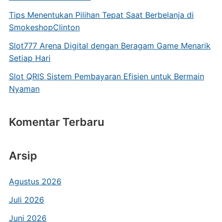
Tips Menentukan Pilihan Tepat Saat Berbelanja di
SmokeshopClinton
Slot777 Arena Digital dengan Beragam Game Menarik
Setiap Hari
Slot QRIS Sistem Pembayaran Efisien untuk Bermain
Nyaman
Komentar Terbaru
Arsip
Agustus 2026
Juli 2026
Juni 2026