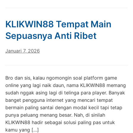
KLIKWIN88 Tempat Main
Sepuasnya Anti Ribet
Januari 7, 2026
Bro dan sis, kalau ngomongin soal platform game
online yang lagi naik daun, nama KLIKWIN88 memang
sudah nggak asing lagi di telinga para player. Banyak
banget pengguna internet yang mencari tempat
bermain paling santai dengan modal kecil tapi tetap
punya peluang menang besar. Nah, di sinilah
KLIKWIN88 hadir sebagai solusi paling pas untuk
kamu yang […]