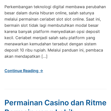
Perkembangan teknologi digital membawa perubahan
besar dalam dunia hiburan online, salah satunya
melalui permainan ceriabet slot slot online. Saat ini,
bermain slot tidak lagi membutuhkan modal besar
karena banyak platform menyediakan opsi deposit
kecil. Ceriabet menjadi salah satu platform yang
menawarkan kemudahan tersebut dengan sistem
deposit 10 ribu rupiah. Melalui panduan ini, pembaca
akan mendapatkan […]
Continue Reading →
Permainan Casino dan Ritme