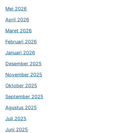
Mei 2026
April 2026
Maret 2026
Februari 2026
Januari 2026
Desember 2025
November 2025
Oktober 2025
September 2025
Agustus 2025
Juli 2025
Juni 2025