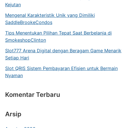
Kejutan
Mengenal Karakteristik Unik yang Dimiliki
SaddleBrookeCondos
Tips Menentukan Pilihan Tepat Saat Berbelanja di
SmokeshopClinton
Slot777 Arena Digital dengan Beragam Game Menarik
Setiap Hari
Slot QRIS Sistem Pembayaran Efisien untuk Bermain
Nyaman
Komentar Terbaru
Arsip