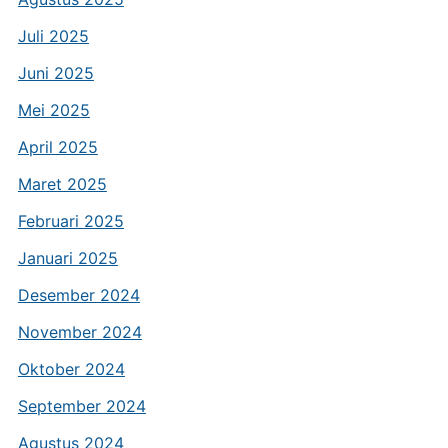
Juli 2025
Juni 2025
Mei 2025
April 2025
Maret 2025
Februari 2025
Januari 2025
Desember 2024
November 2024
Oktober 2024
September 2024
Agustus 2024