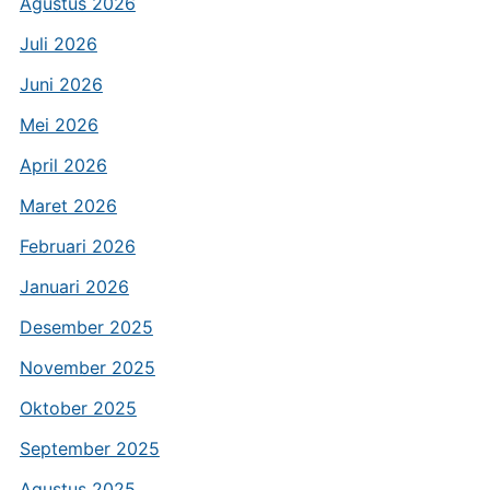
Agustus 2026
Juli 2026
Juni 2026
Mei 2026
April 2026
Maret 2026
Februari 2026
Januari 2026
Desember 2025
November 2025
Oktober 2025
September 2025
Agustus 2025