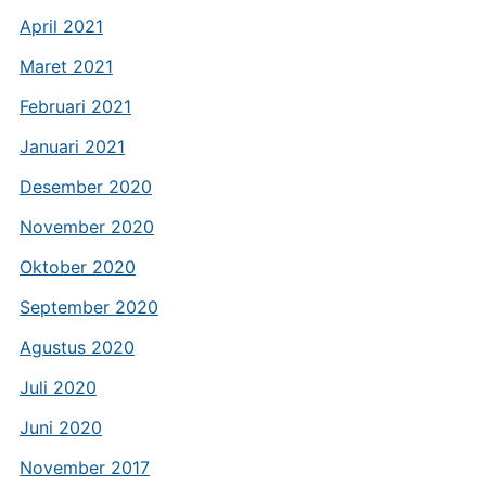
April 2021
Maret 2021
Februari 2021
Januari 2021
Desember 2020
November 2020
Oktober 2020
September 2020
Agustus 2020
Juli 2020
Juni 2020
November 2017