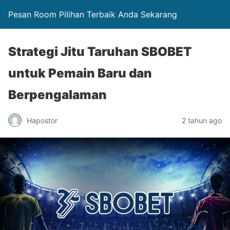
Pesan Room Pilihan Terbaik Anda Sekarang
Strategi Jitu Taruhan SBOBET
untuk Pemain Baru dan
Berpengalaman
Hapostor
2 tahun ago