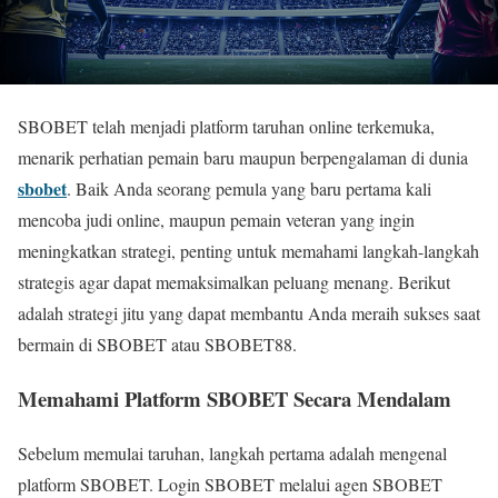
SBOBET telah menjadi platform taruhan online terkemuka,
menarik perhatian pemain baru maupun berpengalaman di dunia
sbobet
. Baik Anda seorang pemula yang baru pertama kali
mencoba judi online, maupun pemain veteran yang ingin
meningkatkan strategi, penting untuk memahami langkah-langkah
strategis agar dapat memaksimalkan peluang menang. Berikut
adalah strategi jitu yang dapat membantu Anda meraih sukses saat
bermain di SBOBET atau SBOBET88.
Memahami Platform SBOBET Secara Mendalam
Sebelum memulai taruhan, langkah pertama adalah mengenal
platform SBOBET. Login SBOBET melalui agen SBOBET