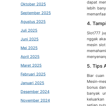
dapat mem
Oktober 2025
lebih ban
September 2025
memanfaat
Agustus 2025
4. Tamp
Juli 2025
Slot777 j
nggak akan
Juni 2025
mesin slo
Mei 2025
memahami 
April 2025
menyenang
Maret 2025
5. Tips 
Februari 2025
Biar cuan
Mesin-mes
Januari 2025
bonus dan
Desember 2024
banyak un
keluarkan 
November 2024
setiap pu