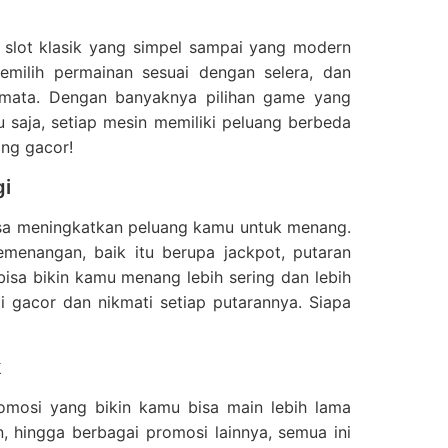
n slot klasik yang simpel sampai yang modern
emilih permainan sesuai dengan selera, dan
 mata. Dengan banyaknya pilihan game yang
 saja, setiap mesin memiliki peluang berbeda
ing gacor!
gi
isa meningkatkan peluang kamu untuk menang.
menangan, baik itu berupa jackpot, putaran
 bisa bikin kamu menang lebih sering dan lebih
i gacor dan nikmati setiap putarannya. Siapa
k
omosi yang bikin kamu bisa main lebih lama
n, hingga berbagai promosi lainnya, semua ini