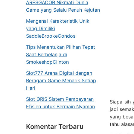
ARESGACOR Nikmati Dunia
Game yang Selalu Penuh Kejutan
Mengenal Karakteristik Unik
yang Dimiliki
SaddleBrookeCondos
Tips Menentukan Pilihan Tepat
Saat Berbelanja di
SmokeshopClinton
Slot777 Arena Digital dengan
Beragam Game Menarik Setiap
Hari
Slot QRIS Sistem Pembayaran
Siapa sih
Efisien untuk Bermain Nyaman
jadi sema
yang besar
tahu alasa
Komentar Terbaru