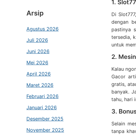
1. Slot
Arsip
Di Slot777
dengan be
Agustus 2026
pastinya 
tersedia, 
Juli 2026
untuk memb
Juni 2026
2. Mesin
Mei 2026
Kalau ngo
April 2026
Gacor art
gratis, at
Maret 2026
banyak. Ja
Februari 2026
tahu, hari
Januari 2026
3. Bonu
Desember 2025
Selain me
November 2025
tanpa khaw