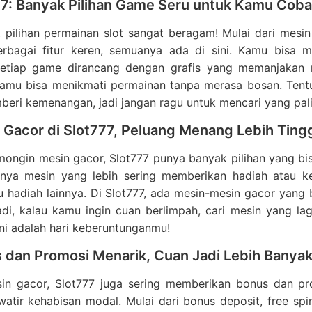
777: Banyak Pilihan Game Seru untuk Kamu Coba
, pilihan permainan slot sangat beragam! Mulai dari mesi
rbagai fitur keren, semuanya ada di sini. Kamu bisa m
setiap game dirancang dengan grafis yang memanjakan
kamu bisa menikmati permainan tanpa merasa bosan. Tentu
eri kemenangan, jadi jangan ragu untuk mencari yang pal
 Gacor di Slot777, Peluang Menang Lebih Ting
mongin mesin gacor, Slot777 punya banyak pilihan yang b
inya mesin yang lebih sering memberikan hadiah atau ke
au hadiah lainnya. Di Slot777, ada mesin-mesin gacor yang
di, kalau kamu ingin cuan berlimpah, cari mesin yang lag
 ini adalah hari keberuntunganmu!
s dan Promosi Menarik, Cuan Jadi Lebih Banya
sin gacor, Slot777 juga sering memberikan bonus dan pr
atir kehabisan modal. Mulai dari bonus deposit, free spi