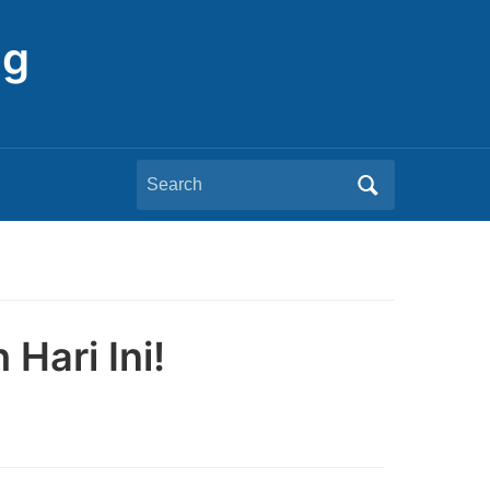
ng
Search
for:
Hari Ini!