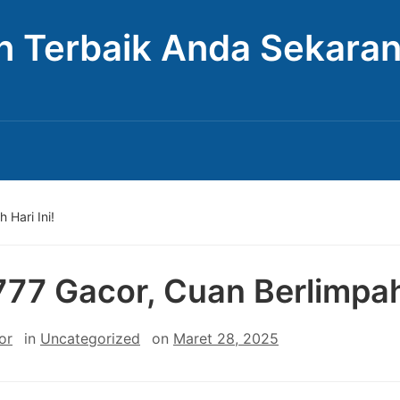
n Terbaik Anda Sekara
 Hari Ini!
777 Gacor, Cuan Berlimpah 
or
in
Uncategorized
on
Maret 28, 2025