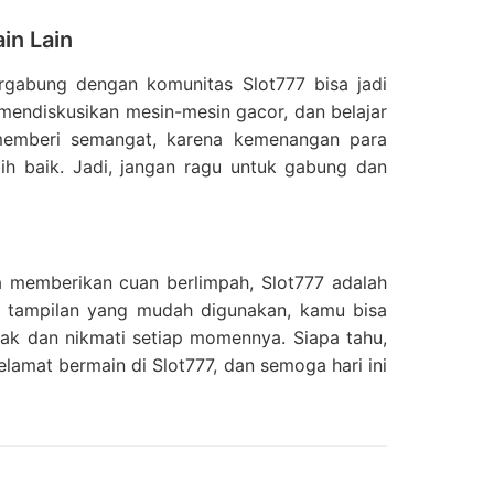
in Lain
rgabung dengan komunitas Slot777 bisa jadi
 mendiskusikan mesin-mesin gacor, dan belajar
g memberi semangat, karena kemenangan para
ih baik. Jadi, jangan ragu untuk gabung dan
sa memberikan cuan berlimpah, Slot777 adalah
n tampilan yang mudah digunakan, kamu bisa
ak dan nikmati setiap momennya. Siapa tahu,
elamat bermain di Slot777, dan semoga hari ini