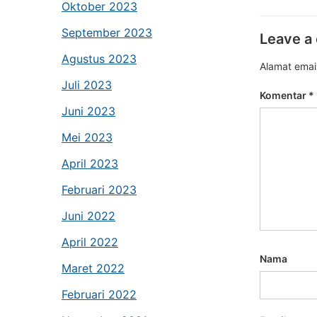
Oktober 2023
September 2023
Leave a
Agustus 2023
Alamat email
Juli 2023
Komentar
*
Juni 2023
Mei 2023
April 2023
Februari 2023
Juni 2022
April 2022
Nama
Maret 2022
Februari 2022