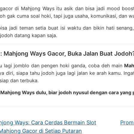
gacor di Mahjong Ways itu asik dan bisa jadi mood boost
oh gak cuma soal hoki, tapi juga usaha, komunikasi, dan w
isa jadi teman setia buat isi waktu dan bikin hati senang,
 jodoh datang kapan saja.
: Mahjong Ways Gacor, Buka Jalan Buat Jodoh
u lagi jomblo dan pengen hoki ganda, coba deh main
Mah
a diri, siapa tahu jodoh juga lagi jalan ke arah kamu. Inga
siap dan terbuka.
 Mahjong Ways dulu, biar jodoh nyusul dengan cara yang p
jong Ways: Cara Cerdas Bermain Slot
Prom
Mahjong Gacor di Setiap Putaran