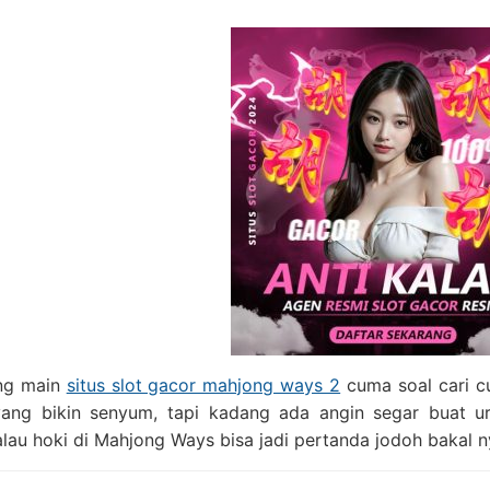
ang main
situs slot gacor mahjong ways 2
cuma soal cari 
ang bikin senyum, tapi kadang ada angin segar buat ur
lau hoki di Mahjong Ways bisa jadi pertanda jodoh bakal n