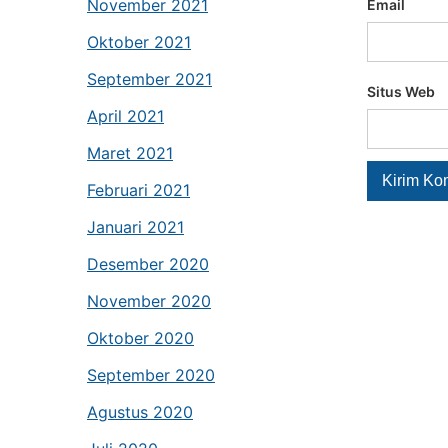
November 2021
Email
Oktober 2021
September 2021
Situs Web
April 2021
Maret 2021
Februari 2021
Januari 2021
Desember 2020
November 2020
Oktober 2020
September 2020
Agustus 2020