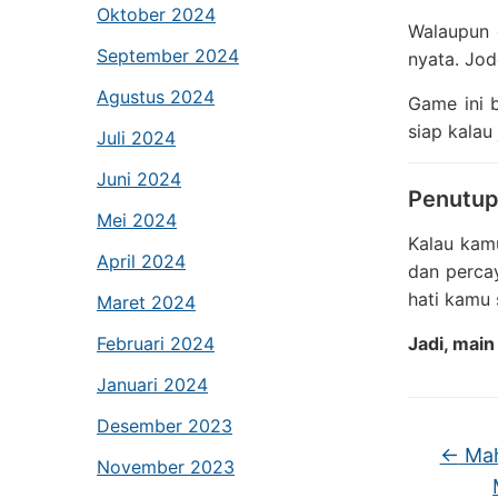
Oktober 2024
Walaupun 
September 2024
nyata. Jod
Agustus 2024
Game ini b
siap kalau
Juli 2024
Juni 2024
Penutup
Mei 2024
Kalau kam
April 2024
dan percay
hati kamu 
Maret 2024
Februari 2024
Jadi, main
Januari 2024
Desember 2023
←
Mah
November 2023