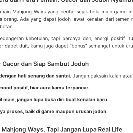
main Mahjong Ways yang cerita, sejak hoki main game ini
a orang. Ada yang dapat jodoh lewat kenalan dari temen 
betan.
dengeran kebetulan, tapi percaya deh, energi positif itu
or dapet duit, kamu juga dapet “bonus” semangat untuk uru
ar Gacor dan Siap Sambut Jodoh
dengan hati senang dan santai.
Jangan paksain kalah ata
mood positif, biar aura kamu terpancar.
l main, jangan lupa buka diri buat kenalan baru.
ya proses, baik di game maupun urusan jodoh.
 Mahjong Ways, Tapi Jangan Lupa Real Life