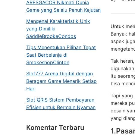
ARESGACOR Nikmati Dunia
Game yang Selalu Penuh Kejutan
Mengenal Karakteristik Unik
Untuk mem
yang Dimiliki
Banyak ha
SaddleBrookeCondos
aspek juga
Tips Menentukan Pilihan Tepat
mengetahu
Saat Berbelanja di
Tak heran,
SmokeshopClinton
digunakan 
Slot777 Arena Digital dengan
itu seoran
Beragam Game Menarik Setiap
bisa menc
Hari
Tapi yang 
Slot QRIS Sistem Pembayaran
mereka pun
Efisien untuk Bermain Nyaman
desain yan
yang dian
Komentar Terbaru
1.Pasa