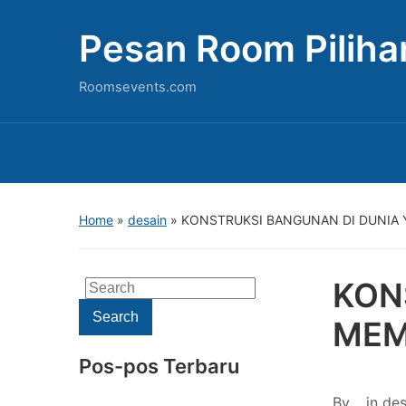
Pesan Room Piliha
Roomsevents.com
Home
»
desain
»
KONSTRUKSI BANGUNAN DI DUNIA
KON
Search
for:
Search
MEM
Pos-pos Terbaru
By
in
des