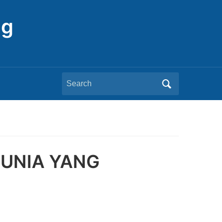
ng
Search
for:
DUNIA YANG