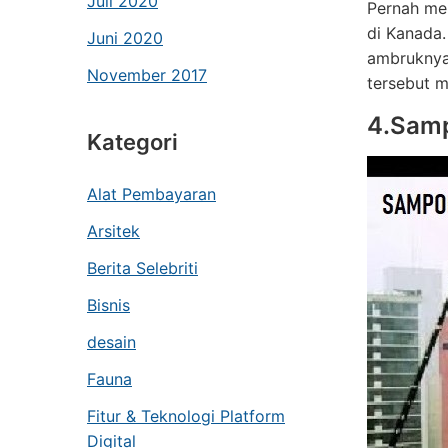
Juli 2020
Pernah mem
di Kanada.
Juni 2020
ambruknya 
November 2017
tersebut 
4.Samp
Kategori
Alat Pembayaran
Arsitek
Berita Selebriti
Bisnis
desain
Fauna
Fitur & Teknologi Platform
Digital