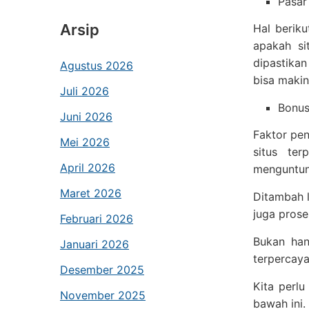
Pasar
Arsip
Hal beriku
apakah si
dipastika
Agustus 2026
bisa maki
Juli 2026
Bonus
Juni 2026
Faktor pen
Mei 2026
situs te
April 2026
menguntun
Maret 2026
Ditambah l
juga prose
Februari 2026
Bukan hany
Januari 2026
terpercaya
Desember 2025
Kita perlu
November 2025
bawah ini.