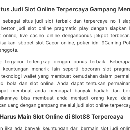
Situs Judi Slot Online Terpercaya Gampang Me
sebagai situs judi slot terbaik dan terpercaya no 1 sia
bettor judi slot online pragmatic play dengan siapka
ot online, live casino online denganbonus jekpot terbes
isalkan: sbobet slot Gacor online, poker idn, 9Gaming Po
anggota.
ne tergacor terlengkap dengan bonus terbaik. Bebera
keuntungan menarik lain seperti bocoran slot pragmati
 teknologi wallet yang membuat kemudahan dalam permai
udi bola dan slot online. Anda dapat tentukan permain
apat membuat anda mendapat banyak hadiah dan bonu
lkannya bisa membuat anda menjadi orang kaya dala
n uang dengan gampang melalui judi slot online terpercaya
Harus Main Slot Online di Slot88 Terpercaya
n jika ada banyak keuntungan dari bermain slot judi onl