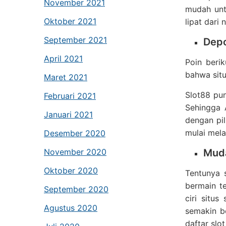
November 2021
mudah unt
Oktober 2021
lipat dari
September 2021
Depo
April 2021
Poin beri
bahwa situ
Maret 2021
Slot88 pu
Februari 2021
Sehingga 
Januari 2021
dengan pil
mulai mela
Desember 2020
November 2020
Muda
Oktober 2020
Tentunya 
bermain t
September 2020
ciri situ
Agustus 2020
semakin b
daftar slo