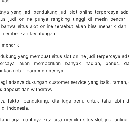
 luas
tnya yang jadi pendukung judi slot online terpercaya ada
tus judi online punya rangking tinggi di mesin penca
n bahwa situs slot online tersebut akan bisa menarik da
n memberikan keuntungan.
 menarik
dukung yang membuat situs slot online judi terpercaya ad
rpercaya akan memberikan banyak hadiah, bonus, da
gkan untuk para membernya.
agi adanya dukungan customer service yang baik, ramah, d
s deposit dan withdraw.
a faktor pendukung, kita juga perlu untuk tahu lebih da
 di Indonesia.
 tahu agar nantinya kita bisa memilih situs slot judi onlin