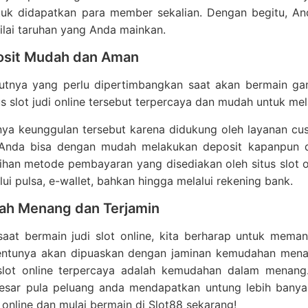
uk didapatkan para member sekalian. Dengan begitu, And
 nilai taruhan yang Anda mainkan.
sit Mudah dan Aman
kutnya yang perlu dipertimbangkan saat akan bermain ga
s slot judi online tersebut terpercaya dan mudah untuk me
nya keunggulan tersebut karena didukung oleh layanan cu
Anda bisa dengan mudah melakukan deposit kapanpun d
ihan metode pembayaran yang disediakan oleh situs slot o
lui pulsa, e-wallet, bahkan hingga melalui rekening bank.
h Menang dan Terjamin
saat bermain judi slot online, kita berharap untuk mem
entunya akan dipuaskan dengan jaminan kemudahan menang
s slot online terpercaya adalah kemudahan dalam menan
esar pula peluang anda mendapatkan untung lebih banyak 
t online dan mulai bermain di Slot88 sekarang!