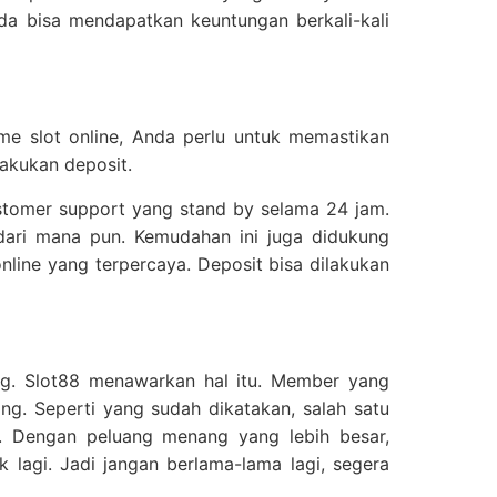
a bisa mendapatkan keuntungan berkali-kali
me slot online, Anda perlu untuk memastikan
lakukan deposit.
stomer support yang stand by selama 24 jam.
ari mana pun. Kemudahan ini juga didukung
nline yang terpercaya. Deposit bisa dilakukan
ang. Slot88 menawarkan hal itu. Member yang
. Seperti yang sudah dikatakan, salah satu
g. Dengan peluang menang yang lebih besar,
lagi. Jadi jangan berlama-lama lagi, segera