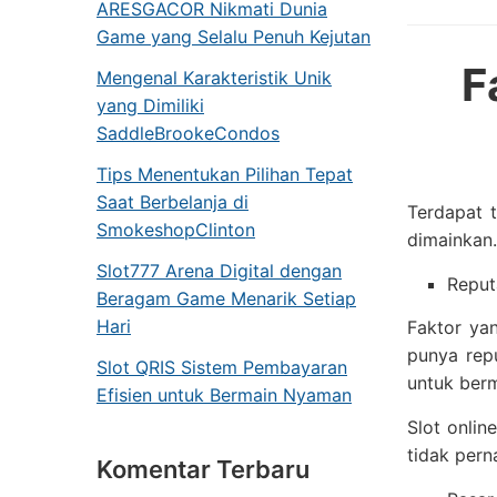
ARESGACOR Nikmati Dunia
Game yang Selalu Penuh Kejutan
F
Mengenal Karakteristik Unik
yang Dimiliki
SaddleBrookeCondos
Tips Menentukan Pilihan Tepat
Saat Berbelanja di
Terdapat 
SmokeshopClinton
dimainkan. 
Slot777 Arena Digital dengan
Reput
Beragam Game Menarik Setiap
Hari
Faktor yan
punya repu
Slot QRIS Sistem Pembayaran
untuk ber
Efisien untuk Bermain Nyaman
Slot onlin
tidak per
Komentar Terbaru