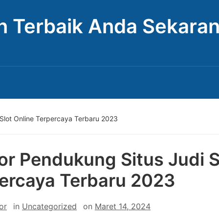
n Terbaik Anda Sekara
Slot Online Terpercaya Terbaru 2023
or Pendukung Situs Judi S
ercaya Terbaru 2023
or
in
Uncategorized
on
Maret 14, 2024