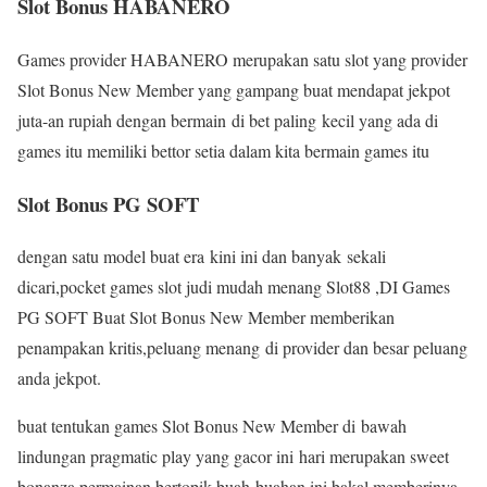
Slot Bonus HABANERO
Games provider HABANERO merupakan satu slot yang provider
Slot Bonus New Member yang gampang buat mendapat jekpot
juta-an rupiah dengan bermain di bet paling kecil yang ada di
games itu memiliki bettor setia dalam kita bermain games itu
Slot Bonus PG SOFT
dengan satu model buat era kini ini dan banyak sekali
dicari,pocket games slot judi mudah menang Slot88 ,DI Games
PG SOFT Buat Slot Bonus New Member memberikan
penampakan kritis,peluang menang di provider dan besar peluang
anda jekpot.
buat tentukan games Slot Bonus New Member di bawah
lindungan pragmatic play yang gacor ini hari merupakan sweet
bonanza permainan bertopik buah-buahan ini bakal memberinya