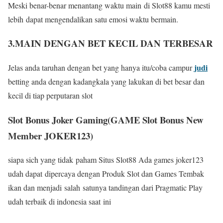
Meski benar-benar menantang waktu main di Slot88 kamu mesti
lebih dapat mengendalikan satu emosi waktu bermain.
3.MAIN DENGAN BET KECIL DAN TERBESAR
judi
Jelas anda taruhan dengan bet yang hanya itu/coba campur
betting anda dengan kadangkala yang lakukan di bet besar dan
kecil di tiap perputaran slot
Slot Bonus Joker Gaming(GAME Slot Bonus New
Member JOKER123)
siapa sich yang tidak paham Situs Slot88 Ada games joker123
udah dapat dipercaya dengan Produk Slot dan Games Tembak
ikan dan menjadi salah satunya tandingan dari Pragmatic Play
udah terbaik di indonesia saat ini