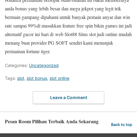
anda bonus yang lebih besar dan mega jekpot yang legit trik
bermain gampang dipahami untuk banyak pemain anyar dan win
rate sampai 99%di masukkan feature free spin bikin games ini jadi
alternatif gacor ini hari di web Slot88 Situs slot judi online mudah
menang buat provider PG SOFT sendiri kami menunjuk
permainan fortune tiger.
Categories:
Uncategorized
Tags:
slot
,
slot bonus
,
slot online
Leave a Comment
Pesan Room Pilihan Terbaik Anda Sekarang
Back to top