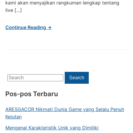
kami akan menyajikan rangkuman lengkap tentang
live […]
Continue Reading →
Search
Search
for:
Pos-pos Terbaru
ARESGACOR Nikmati Dunia Game yang Selalu Penuh
Kejutan
Mengenal Karakteristik Unik yang Dimiliki