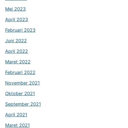
Mei 2023
April 2023
Februari 2023
Juni 2022
April 2022
Maret 2022
Februari 2022
November 2021
Oktober 2021
September 2021
April 2021
Maret 2021