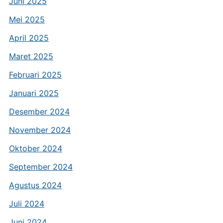
Juni 2025
Mei 2025
April 2025
Maret 2025
Februari 2025
Januari 2025
Desember 2024
November 2024
Oktober 2024
September 2024
Agustus 2024
Juli 2024
Juni 2024