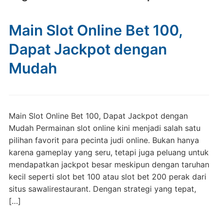
Main Slot Online Bet 100,
Dapat Jackpot dengan
Mudah
Main Slot Online Bet 100, Dapat Jackpot dengan
Mudah Permainan slot online kini menjadi salah satu
pilihan favorit para pecinta judi online. Bukan hanya
karena gameplay yang seru, tetapi juga peluang untuk
mendapatkan jackpot besar meskipun dengan taruhan
kecil seperti slot bet 100 atau slot bet 200 perak dari
situs sawalirestaurant. Dengan strategi yang tepat,
[…]