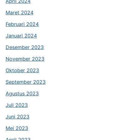
April 2024
Maret 2024
Februari 2024
Januari 2024
Desember 2023
November 2023
Oktober 2023
September 2023
Agustus 2023
Juli 2023
Juni 2023
Mei 2023
April 2023