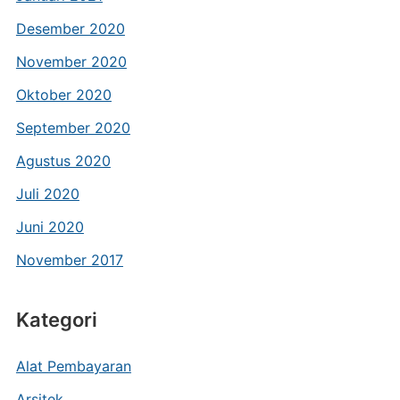
Desember 2020
November 2020
Oktober 2020
September 2020
Agustus 2020
Juli 2020
Juni 2020
November 2017
Kategori
Alat Pembayaran
Arsitek