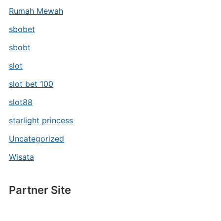
Rumah Mewah
sbobet
sbobt
slot
slot bet 100
slot88
starlight princess
Uncategorized
Wisata
Partner Site