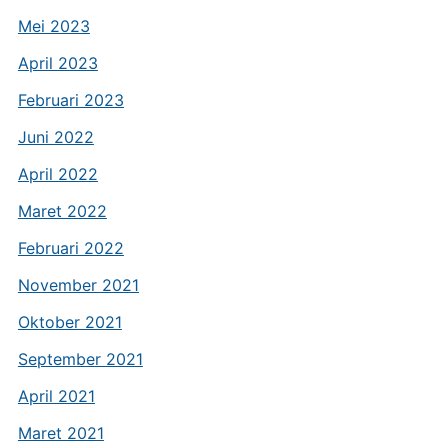
Mei 2023
April 2023
Februari 2023
Juni 2022
April 2022
Maret 2022
Februari 2022
November 2021
Oktober 2021
September 2021
April 2021
Maret 2021