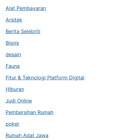
Alat Pembayaran
Arsitek
Berita Selebriti
Bisnis
desain
Fauna
Fitur & Teknologi Platform Digital
HIburan
Judi Online
Pembersihan Rumah
poker
Rumah Adat Jawa