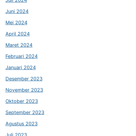
Juli 2024
Juni 2024
Mei 2024
April 2024
Maret 2024
Februari 2024
Januari 2024
Desember 2023
November 2023
Oktober 2023
September 2023
Agustus 2023
Juli 2023