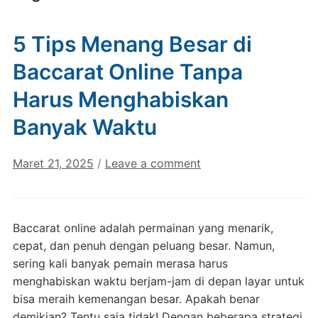
5 Tips Menang Besar di
Baccarat Online Tanpa
Harus Menghabiskan
Banyak Waktu
Maret 21, 2025
/
Leave a comment
Baccarat online adalah permainan yang menarik,
cepat, dan penuh dengan peluang besar. Namun,
sering kali banyak pemain merasa harus
menghabiskan waktu berjam-jam di depan layar untuk
bisa meraih kemenangan besar. Apakah benar
demikian? Tentu saja tidak! Dengan beberapa strategi