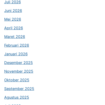
Juli 2026
Juni 2026
Mei 2026
April 2026
Maret 2026
Februari 2026
Januari 2026
Desember 2025
November 2025
Oktober 2025
September 2025
Agustus 2025