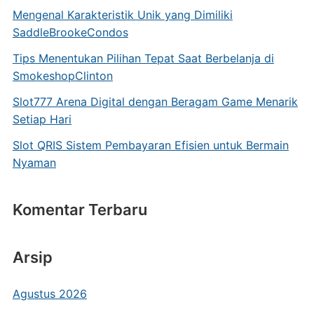
Mengenal Karakteristik Unik yang Dimiliki
SaddleBrookeCondos
Tips Menentukan Pilihan Tepat Saat Berbelanja di
SmokeshopClinton
Slot777 Arena Digital dengan Beragam Game Menarik
Setiap Hari
Slot QRIS Sistem Pembayaran Efisien untuk Bermain
Nyaman
Komentar Terbaru
Arsip
Agustus 2026