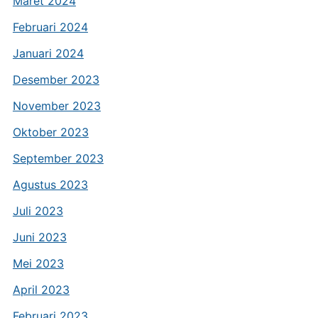
Maret 2024
Februari 2024
Januari 2024
Desember 2023
November 2023
Oktober 2023
September 2023
Agustus 2023
Juli 2023
Juni 2023
Mei 2023
April 2023
Februari 2023