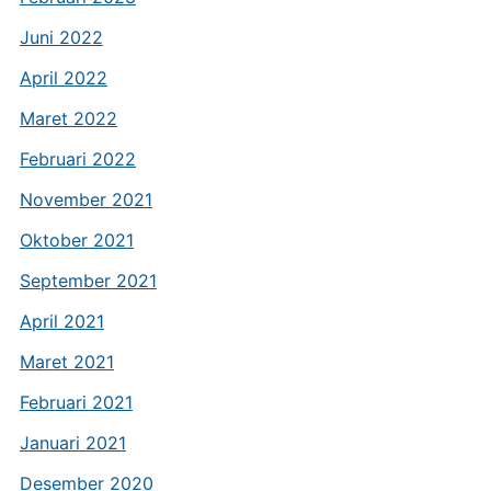
Juni 2022
April 2022
Maret 2022
Februari 2022
November 2021
Oktober 2021
September 2021
April 2021
Maret 2021
Februari 2021
Januari 2021
Desember 2020