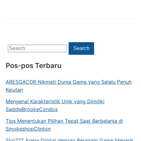
Search
Search
for:
Pos-pos Terbaru
ARESGACOR Nikmati Dunia Game yang Selalu Penuh
Kejutan
Mengenal Karakteristik Unik yang Dimiliki
SaddleBrookeCondos
Tips Menentukan Pilihan Tepat Saat Berbelanja di
SmokeshopClinton
Slot777 Arena Digital dengan Beragam Game Menarik