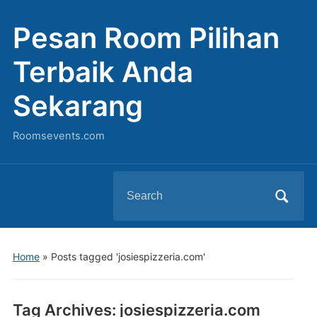
Pesan Room Pilihan
Terbaik Anda
Sekarang
Roomsevents.com
Search
for:
Home
»
Posts tagged 'josiespizzeria.com'
Tag Archives:
josiespizzeria.com