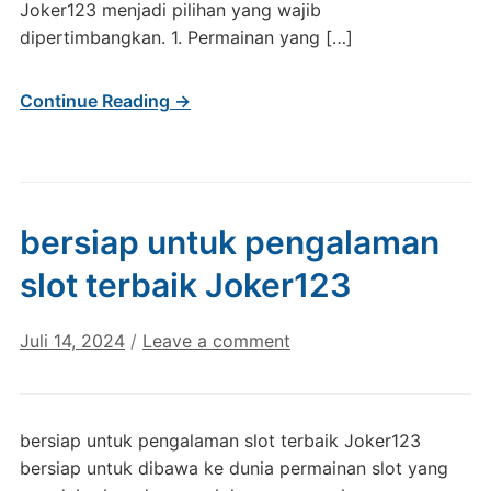
Joker123 menjadi pilihan yang wajib
dipertimbangkan. 1. Permainan yang […]
Continue Reading →
bersiap untuk pengalaman
slot terbaik Joker123
Juli 14, 2024
/
Leave a comment
bersiap untuk pengalaman slot terbaik Joker123
bersiap untuk dibawa ke dunia permainan slot yang