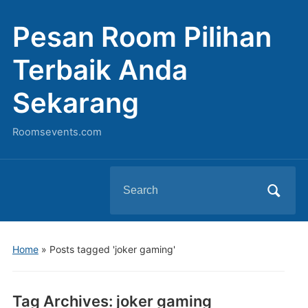
Pesan Room Pilihan
Terbaik Anda
Sekarang
Roomsevents.com
Search
for:
Home
»
Posts tagged 'joker gaming'
Tag Archives:
joker gaming