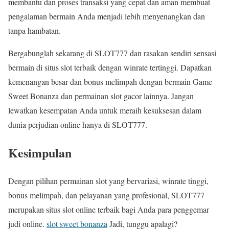
membantu dan proses transaksi yang cepat dan aman membuat
pengalaman bermain Anda menjadi lebih menyenangkan dan
tanpa hambatan.
Bergabunglah sekarang di SLOT777 dan rasakan sendiri sensasi
bermain di situs slot terbaik dengan winrate tertinggi. Dapatkan
kemenangan besar dan bonus melimpah dengan bermain Game
Sweet Bonanza dan permainan slot gacor lainnya. Jangan
lewatkan kesempatan Anda untuk meraih kesuksesan dalam
dunia perjudian online hanya di SLOT777.
Kesimpulan
Dengan pilihan permainan slot yang bervariasi, winrate tinggi,
bonus melimpah, dan pelayanan yang profesional, SLOT777
merupakan situs slot online terbaik bagi Anda para penggemar
judi online.
slot sweet bonanza
Jadi, tunggu apalagi?